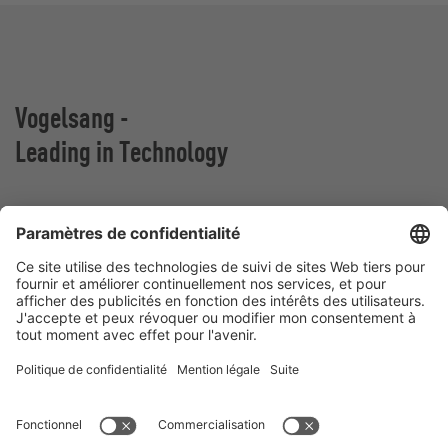
Vogelsang -
Leading in Technology
VOGELSANG BELGIUM N.V.
Slingerstraat 50
8820 Torhout
Belgique
Contact
Téléphone:
+32 51 81 96 40