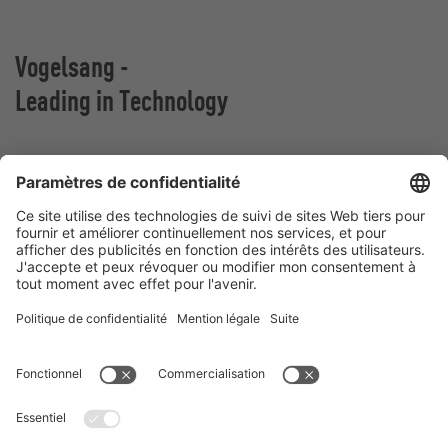
Vogelsang -
Leading in Technology
VOGELSANG BELGIUM N.V.
Slingerstraat 50
8820 Torhout
Belgique
Contact
Téléphone:
+32 51 81 96 40
E-Mail:
belgium@vogelsang.info