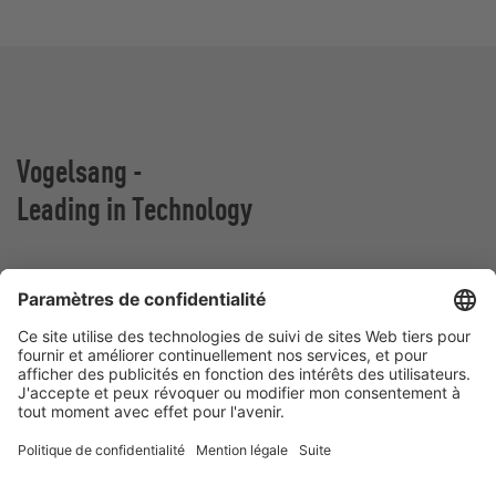
Vogelsang -
Leading in Technology
VOGELSANG BELGIUM N.V.
Slingerstraat 50
8820 Torhout
Belgique
Contact