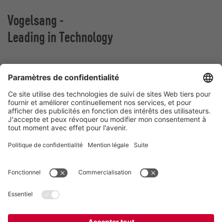
Vogelsang -
Leading in Technology
VOGELSANG BELGIUM N.V.
Slingerstraat 50
8820 Torhout
Belgique
Contact
Téléphone:
+32 51 81 96 40
E-Mail:
belgium@vogelsang.info