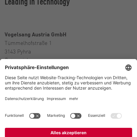
Leading in Technology
Vogelsang Austria GmbH
Tümmelhofstraße 1
3143 Pyhra
Österreich
Contact
Tel.:
+43 664 16 56 724
E-Mail:
austria@vogelsang.info