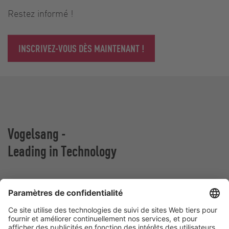
Restez informé !
INSCRIVEZ-VOUS DÈS MAINTENANT !
Vogelsang -
Leading in Technology
VOGELSANG BELGIUM N.V.
Slingerstraat 50