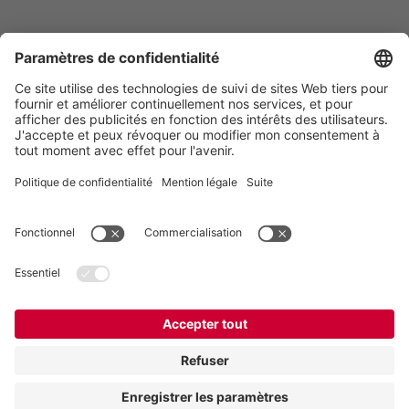
VOGELSANG BELGIUM N.V.
Slingerstraat 50
8820 Torhout
Belgique
Contact
Téléphone:
+32 51 81 96 40
E-Mail:
belgium@vogelsang.info
Contact
Mentions légales
Politique de confidentialité