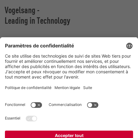
Vogelsang -
Leading in Technology
VOGELSANG BELGIUM N.V.
Slingerstraat 50
8820 Torhout
Belgique
Contact
Téléphone:
+32 51 81 96 40
E-Mail:
belgium@vogelsang.info